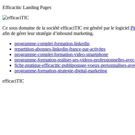
Efficacitic Landing Pages
Ce sous domaine de la société efficaciTIC est généré par le logiciel
Pl
afin de gérer leur stratégie d’inbound marketing.
programme-complet-formation-linkedin
repartition-abonnes-linkedin-france-par-activites
programme-complet-formation-video-smartphone
programme-formation-realiser-ses-videos-professionnelles-ave
fiche-pratique-efficacitic-publipostage-voeux-personnalises-av
programme-formation-strategie-digital-marketing
efficaciTIC